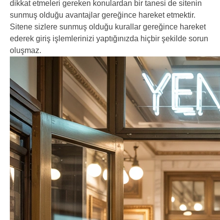
dikkat etmeleri gereken konulardan bir tanesi de sitenin
sunmuş olduğu avantajlar gereğince hareket etmektir.
Sitene sizlere sunmuş olduğu kurallar gereğince hareket
ederek giriş işlemlerinizi yaptığınızda hiçbir şekilde sorun
oluşmaz.