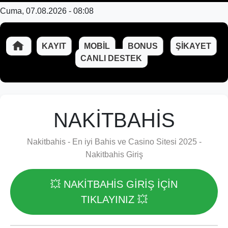
Cuma, 07.08.2026 - 08:08
KAYIT
MOBIL
BONUS
ŞIKAYET
CANLI DESTEK
NAKITBAHIS
Nakitbahis - En iyi Bahis ve Casino Sitesi 2025 -
Nakitbahis Giriş
💥 NAKITBAHIS GİRİŞ İÇİN
TIKLAYINIZ 💥