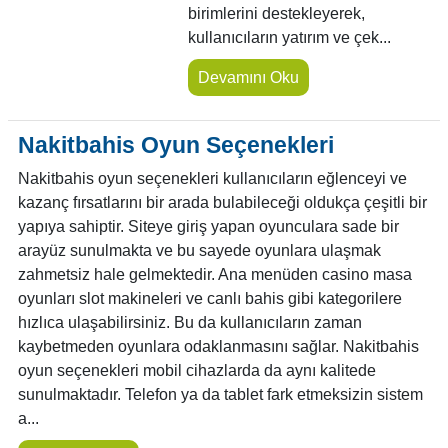
birimlerini destekleyerek,
kullanıcıların yatırım ve çek...
Devamını Oku
Nakitbahis Oyun Seçenekleri
Nakitbahis oyun seçenekleri kullanıcıların eğlenceyi ve
kazanç fırsatlarını bir arada bulabileceği oldukça çeşitli bir
yapıya sahiptir. Siteye giriş yapan oyunculara sade bir
arayüz sunulmakta ve bu sayede oyunlara ulaşmak
zahmetsiz hale gelmektedir. Ana menüden casino masa
oyunları slot makineleri ve canlı bahis gibi kategorilere
hızlıca ulaşabilirsiniz. Bu da kullanıcıların zaman
kaybetmeden oyunlara odaklanmasını sağlar. Nakitbahis
oyun seçenekleri mobil cihazlarda da aynı kalitede
sunulmaktadır. Telefon ya da tablet fark etmeksizin sistem
a...