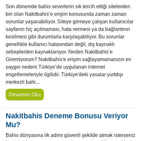
Son dönemde bahis severlerin sık tercih ettiği sitelerden
biri olan Nakitbahis’e erişim konusunda zaman zaman
sorunlar yaşanabiliyor. Siteye girmeye çalışan kullanıcılar
sayfanın hiç açılmaması, hata vermesi ya da bağlantının
kesilmesi gibi durumlarla karşılaşabiliyor. Bu sorunlar
genellikle kullanıcı hatasından değil, dış kaynaklı
sebeplerden kaynaklanıyor. Neden Nakitbahis’e
Giremiyorum? Nakitbahis'e erişim sağlayamamanızın en
yaygın nedeni Türkiye’de uygulanan internet
engellemeleriyle ilgilidir. Türkiye'deki yasalar yurtdışı
merkezli bahi...
Devamını Oku
Nakitbahis Deneme Bonusu Veriyor
Mu?
Bahis dünyasına ilk adımı güvenli şekilde atmak isterseniz