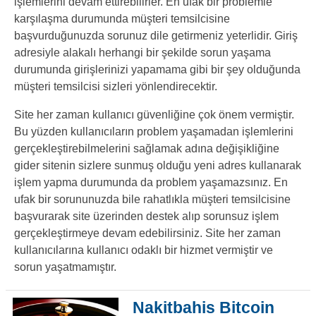
işlemlerini devam ettirebilirler. En ufak bir problemle
karşılaşma durumunda müşteri temsilcisine
başvurduğunuzda sorunuz dile getirmeniz yeterlidir. Giriş
adresiyle alakalı herhangi bir şekilde sorun yaşama
durumunda girişlerinizi yapamama gibi bir şey olduğunda
müşteri temsilcisi sizleri yönlendirecektir.
Site her zaman kullanıcı güvenliğine çok önem vermiştir.
Bu yüzden kullanıcıların problem yaşamadan işlemlerini
gerçekleştirebilmelerini sağlamak adına değişikliğine
gider sitenin sizlere sunmuş olduğu yeni adres kullanarak
işlem yapma durumunda da problem yaşamazsınız. En
ufak bir sorununuzda bile rahatlıkla müşteri temsilcisine
başvurarak site üzerinden destek alıp sorunsuz işlem
gerçekleştirmeye devam edebilirsiniz. Site her zaman
kullanıcılarına kullanıcı odaklı bir hizmet vermiştir ve
sorun yaşatmamıştır.
Nakitbahis Bitcoin