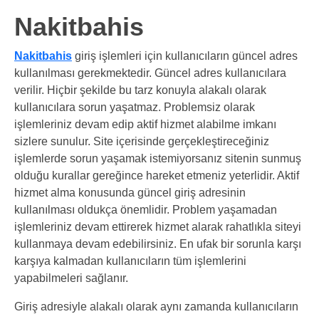
Nakitbahis
Nakitbahis
giriş işlemleri için kullanıcıların güncel adres
kullanılması gerekmektedir. Güncel adres kullanıcılara
verilir. Hiçbir şekilde bu tarz konuyla alakalı olarak
kullanıcılara sorun yaşatmaz. Problemsiz olarak
işlemleriniz devam edip aktif hizmet alabilme imkanı
sizlere sunulur. Site içerisinde gerçekleştireceğiniz
işlemlerde sorun yaşamak istemiyorsanız sitenin sunmuş
olduğu kurallar gereğince hareket etmeniz yeterlidir. Aktif
hizmet alma konusunda güncel giriş adresinin
kullanılması oldukça önemlidir. Problem yaşamadan
işlemleriniz devam ettirerek hizmet alarak rahatlıkla siteyi
kullanmaya devam edebilirsiniz. En ufak bir sorunla karşı
karşıya kalmadan kullanıcıların tüm işlemlerini
yapabilmeleri sağlanır.
Giriş adresiyle alakalı olarak aynı zamanda kullanıcıların