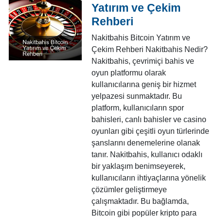
Yatırım ve Çekim
Rehberi
Nakitbahis Bitcoin Yatırım ve
Çekim Rehberi Nakitbahis Nedir?
Nakitbahis, çevrimiçi bahis ve
oyun platformu olarak
kullanıcılarına geniş bir hizmet
yelpazesi sunmaktadır. Bu
platform, kullanıcıların spor
bahisleri, canlı bahisler ve casino
oyunları gibi çeşitli oyun türlerinde
şanslarını denemelerine olanak
tanır. Nakitbahis, kullanıcı odaklı
bir yaklaşım benimseyerek,
kullanıcıların ihtiyaçlarına yönelik
çözümler geliştirmeye
çalışmaktadır. Bu bağlamda,
Bitcoin gibi popüler kripto para